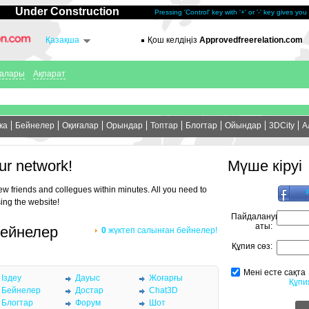
Under Construction
Pressing 'Control' key with '+' or '-' key gives yo
Қазақша
Қош келдіңіз
Approvedfreerelation.com
ғалары
Ақпарат
ка
Бейнелер
Оқиғалар
Орындар
Топтар
Блогтар
Ойындар
3DCity
А
к
ur network!
Мүше кіруі
new friends and collegues within minutes. All you need to
sing the website!
Пайдаланушы
аты:
бейнелер
0
жүктеп салынған бейнелер!
Құпия сөз:
Мені есте сақта
Іздеу
Дауыс
Жоғарғы
Құпи
Бейнелер
Достар
Chat3D
Блогтар
Форум
Шот