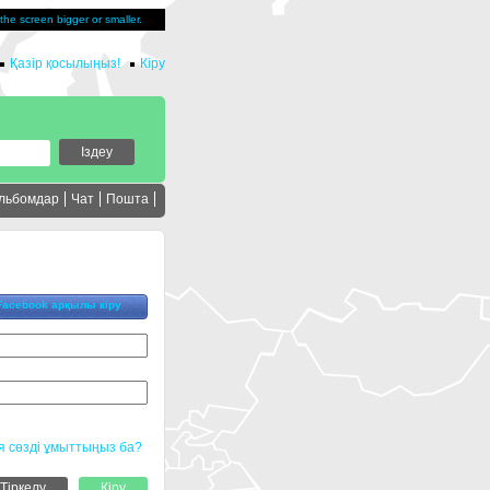
u the screen bigger or smaller.
Қазір қосылыңыз!
Кіру
льбомдар
Чат
Пошта
Facebook арқылы кіру
я сөзді ұмыттыңыз ба?