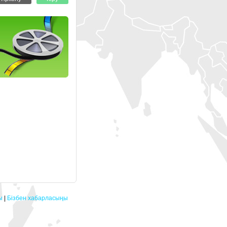
ы
|
Бізбен хабарласыңы