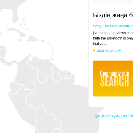
Біздің жаңа
Sony Ericsson W880i - 
jiveminipodsreviews.co
truth the Bluetooth is on
that you...
ары қарай оқу
Бұл қалай жұмыс істейд