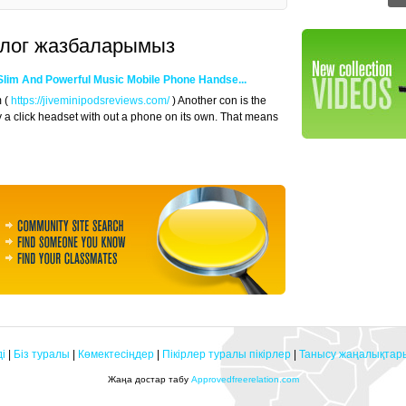
 блог жазбаларымыз
Slim And Powerful Music Mobile Phone Handse...
m (
https://jiveminipodsreviews.com/
) Another con is the
ly a click headset with out a phone on its own. That means
і
|
Біз туралы
|
Көмектесіңдер
|
Пікірлер туралы пікірлер
|
Танысу жаңалықтар
Жаңа достар табу
Approvedfreerelation.com