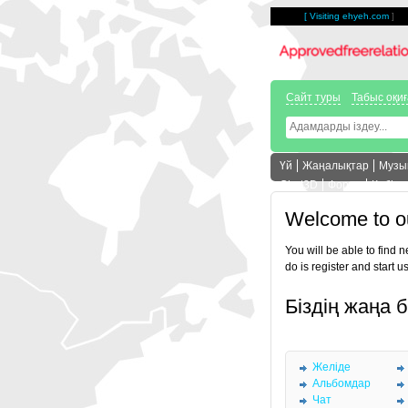
[
Visiting ehyeh.com
]
Сайт туры
Табыс оқи
Үй
Жаңалықтар
Музы
Chat3D
Форум
Көбіре
Welcome to o
You will be able to find 
do is register and start u
Біздің жаңа 
Желіде
Альбомдар
Чат