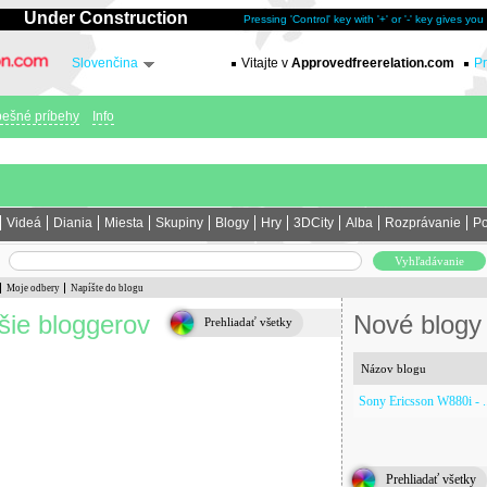
Under Construction
Pressing 'Control' key with '+' or '-' key gives yo
Slovenčina
Vitajte v
Approvedfreerelation.com
Pr
ešné príbehy
Info
Videá
Diania
Miesta
Skupiny
Blogy
Hry
3DCity
Alba
Rozprávanie
Po
Moje odbery
Napíšte do blogu
šie bloggerov
Nové blogy
Prehliadať všetky
Názov blogu
Sony Ericsson W880i - .
Prehliadať všetky