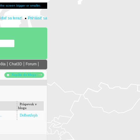
u the screen bigger or smaller.
idať sa teraz!
Prihlásiť sa
šta
Chat3D
Forum
Napíšte do blogu
Príspevok v
blogu
..
DelbertJeph