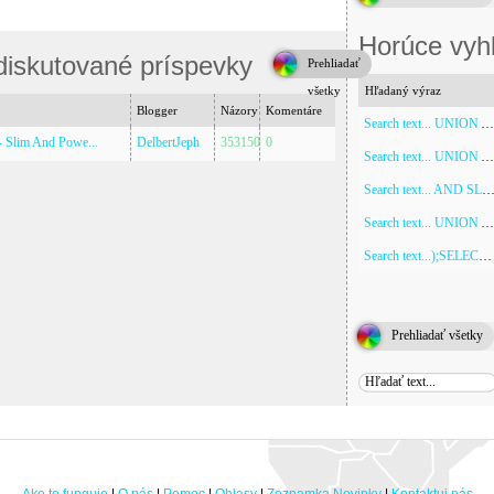
Horúce vyh
 diskutované príspevky
Prehliadať
všetky
Hľadaný výraz
Blogger
Názory
Komentáre
Search text... UNION ALL SELECT NULL,NULL,NULL,NULL,NULL,NULL,NULL,NULL,NULL,NULL
- Slim And Powe...
DelbertJeph
353150
0
Search text... UNION ALL SELECT NULL
Search text... AND SLEEP
Search text... UNION ALL SELECT NULL,NULL,NULL,NULL,NULL,NULL,NULL,NULL,NULL
Search text...);SELECT SLEEP(5)
Prehliadať všetky