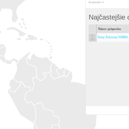
Komentáre: 0
Najčastejšie
Názov príspevku
Sony Ericsson W880i 