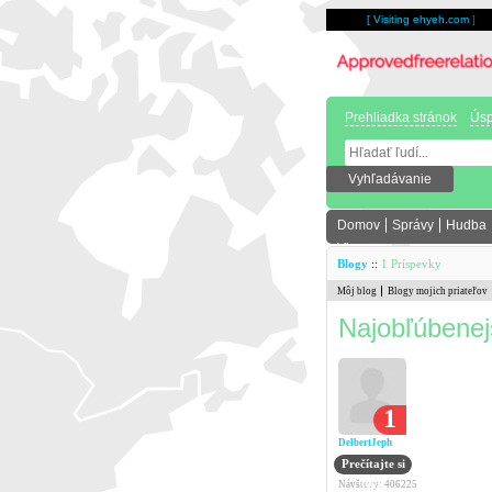
[
Visiting ehyeh.com
]
Prehliadka stránok
Úsp
Domov
Správy
Hudba
Viac
Blogy
::
1 Príspevky
Môj blog
Blogy mojich priateľov
Najobľúbenej
1
DelbertJeph
Prečítajte si
blog
Návštevy: 406225